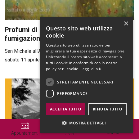
×
Questo sito web utilizza
Profumi di primavera. Riti, simboli e
cookie
fumigazioni
Questo sito web utilizza i cookie per
San Michele all'Adige
migliorare la tua esperienza di navigazione.
Utilizzando il nostro sito web acconsenti a
sabato 11 aprile 2026
tutti i cookie in conformità con la nostra
policy per i cookie.
Leggi di più
STRETTAMENTE NECESSARI
PERFORMANCE
ACCETTA TUTTO
RIFIUTA TUTTO
MOSTRA DETTAGLI
Contatti
Appuntamenti
Orari