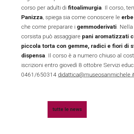
corso per adulti di
fitoalimurgia
. Il corso, t
Panizza
, spiega sia come conoscere le
erbe
che come preparare i
gemmoderivati
. Nella
corsista può assaggiare
pani aromatizzati c
piccola torta con gemme, radici e fiori di 
dispensa
. Il corso è a numero chiuso al cos
iscrizioni entro giovedì 8 ottobre Servizi educ
0461/650314
didattica@museosanmichele.i
tutte le news