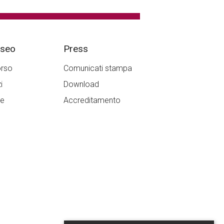
useo
Press
orso
Comunicati stampa
i
Download
re
Accreditamento