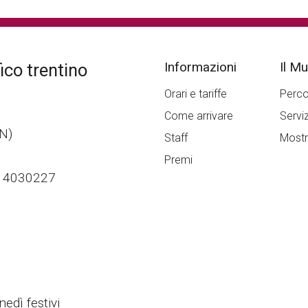
Informazioni
Il M
co trentino
Orari e tariffe
Perc
Come arrivare
Serviz
TN)
Staff
Most
Premi
014030227
edì festivi