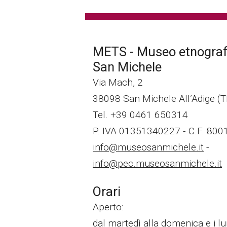
METS - Museo etnografi
San Michele
Via Mach, 2
38098 San Michele All’Adige (
Tel. +39 0461 650314
P. IVA 01351340227 - C.F. 80
info@museosanmichele.it
-
info@pec.museosanmichele.it
Orari
Aperto:
dal martedì alla domenica e i lun