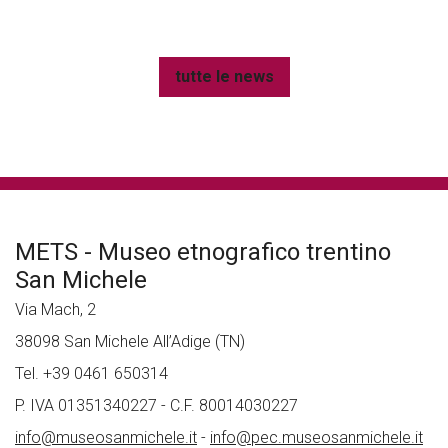
tutte le news
METS - Museo etnografico trentino
San Michele
Via Mach, 2
38098 San Michele All’Adige (TN)
Tel. +39 0461 650314
P. IVA 01351340227 - C.F. 80014030227
info@museosanmichele.it
-
info@pec.museosanmichele.it