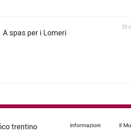
25 
A spas per i Lomeri
Informazioni
Il M
co trentino