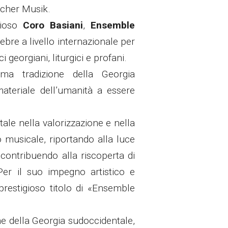
licher Musik
.
gioso
Coro Basiani
,
Ensemble
lebre a livello internazionale per
ci georgiani, liturgici e profani.
sima tradizione della Georgia
ateriale dell’umanità a essere
le nella valorizzazione e nella
o musicale, riportando alla luce
contribuendo alla riscoperta di
Per il suo impegno artistico e
 prestigioso titolo di «Ensemble
ne della Georgia sudoccidentale,