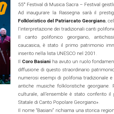
55° Festival di Musica Sacra –
Festival geist
Ad inaugurare la Rassegna sarà il presti
Folkloristico del Patriarcato Georgiano
, ce
l’interpretazione dei tradizionali canti polifoni
Il canto polifonico georgiano, antichis
caucasica, è stato il primo patrimonio imm
inserito nella lista UNESCO nel 2001.
Il
Coro Basiani
ha avuto un ruolo fondamenta
diffusione di questo straordinario patrimoni
numerosi esempi di polifonia tradizionale e 
antiche musiche folkloristiche georgiane. 
culturale, all’ensemble è stato conferito il
Statale di Canto Popolare Georgiano».
Il nome “Basiani” richiama una storica regio