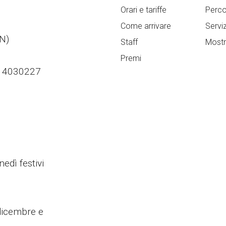
Orari e tariffe
Perc
Come arrivare
Serviz
TN)
Staff
Most
Premi
014030227
edì festivi
 dicembre e