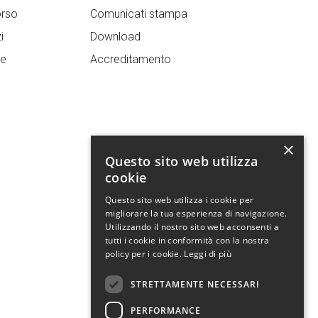
orso
Comunicati stampa
i
Download
re
Accreditamento
×
Questo sito web utilizza
cookie
Questo sito web utilizza i cookie per
migliorare la tua esperienza di navigazione.
Utilizzando il nostro sito web acconsenti a
tutti i cookie in conformità con la nostra
policy per i cookie.
Leggi di più
STRETTAMENTE NECESSARI
PERFORMANCE