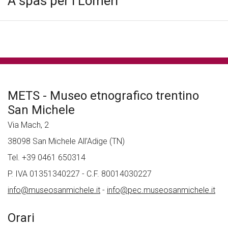
A spas per i Lomeri
METS - Museo etnografico trentino
San Michele
Via Mach, 2
38098 San Michele All’Adige (TN)
Tel. +39 0461 650314
P. IVA 01351340227 - C.F. 80014030227
info@museosanmichele.it
-
info@pec.museosanmichele.it
Orari