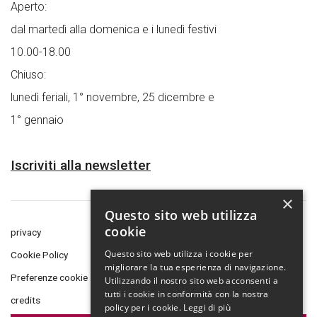
Aperto:
dal martedì alla domenica e i lunedì festivi
10.00-18.00
Chiuso:
lunedì feriali, 1° novembre, 25 dicembre e
1° gennaio
Iscriviti alla newsletter
×
Questo sito web utilizza
cookie
privacy
Questo sito web utilizza i cookie per
Cookie Policy
migliorare la tua esperienza di navigazione.
Preferenze cookie
Utilizzando il nostro sito web acconsenti a
tutti i cookie in conformità con la nostra
credits
policy per i cookie.
Leggi di più