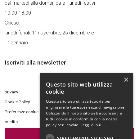
dal martedì alla domenica e i lunedì festivi
10.00-18.00
Chiuso:
lunedì feriali, 1° novembre, 25 dicembre e
1° gennaio
Iscriviti alla newsletter
×
Questo sito web utilizza
cookie
privacy
Questo sito web utilizza i cookie per
Cookie Policy
migliorare la tua esperienza di navigazione.
Preferenze cookie
Utilizzando il nostro sito web acconsenti a
tutti i cookie in conformità con la nostra
credits
policy per i cookie.
Leggi di più
Amministrazione Trasparente
STRETTAMENTE NECESSARI