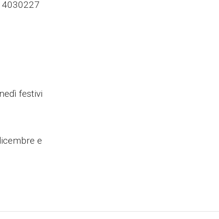
014030227
edì festivi
 dicembre e