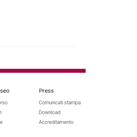
useo
Press
orso
Comunicati stampa
i
Download
re
Accreditamento