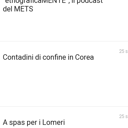
“etnograficaMENTE”, il podcast
del METS
25 
Contadini di confine in Corea
25 
A spas per i Lomeri