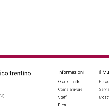
Informazioni
Il M
co trentino
Orari e tariffe
Perc
Come arrivare
Serviz
TN)
Staff
Most
Premi