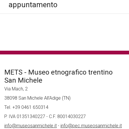
appuntamento
tutte le news
METS - Museo etnografico trentino
San Michele
Via Mach, 2
38098 San Michele All’Adige (TN)
Tel. +39 0461 650314
P. IVA 01351340227 - C.F. 80014030227
info@museosanmichele.it
-
info@pec.museosanmichele.it