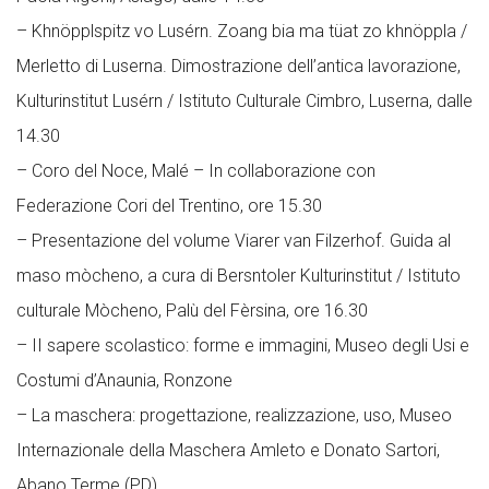
– Khnöpplspitz vo Lusérn. Zoang bia ma tüat zo khnöppla /
Merletto di Luserna. Dimostrazione dell’antica lavorazione,
Kulturinstitut Lusérn / Istituto Culturale Cimbro, Luserna, dalle
14.30
– Coro del Noce, Malé – In collaborazione con
Federazione Cori del Trentino, ore 15.30
– Presentazione del volume Viarer van Filzerhof. Guida al
maso mòcheno, a cura di Bersntoler Kulturinstitut / Istituto
culturale Mòcheno, Palù del Fèrsina, ore 16.30
– II sapere scolastico: forme e immagini, Museo degli Usi e
Costumi d’Anaunia, Ronzone
– La maschera: progettazione, realizzazione, uso, Museo
Internazionale della Maschera Amleto e Donato Sartori,
Abano Terme (PD)