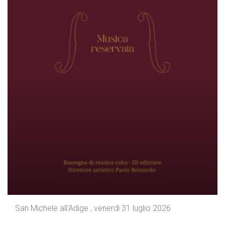
San Michele all'Adige , venerdì 31 luglio 2026