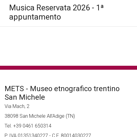
Musica Reservata 2026 - 1ª
appuntamento
tutte le news
METS - Museo etnografico trentino
San Michele
Via Mach, 2
38098 San Michele All’Adige (TN)
Tel. +39 0461 650314
P. IVA 01351340227 - C.F. 80014030227