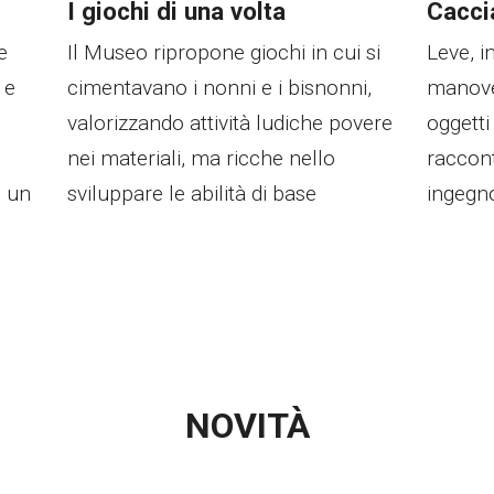
I giochi di una volta
Cacci
e
Il Museo ripropone giochi in cui si
Leve, i
 e
cimentavano i nonni e i bisnonni,
manovel
valorizzando attività ludiche povere
oggetti
nei materiali, ma ricche nello
raccon
n un
sviluppare le abilità di base
ingegno
NOVITÀ