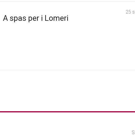
25 
A spas per i Lomeri
S