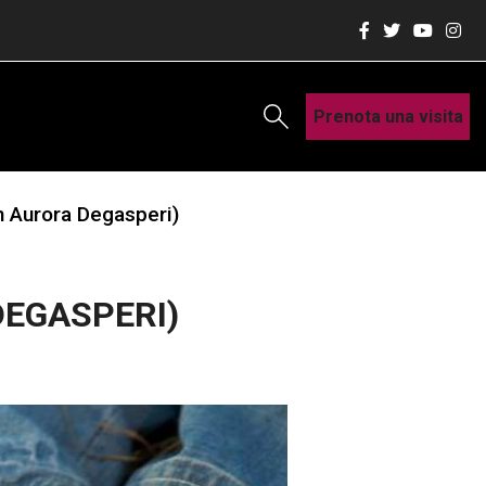
Prenota una visita
n Aurora Degasperi)
DEGASPERI)