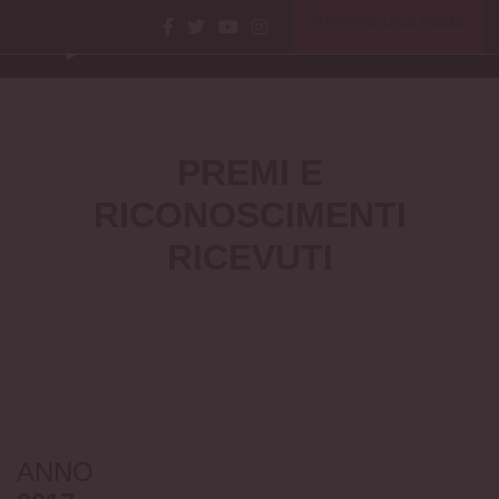
Prenota una visita
Home
Museo
Premi
Premi e riconoscimenti ricevuti
PREMI E
RICONOSCIMENTI
RICEVUTI
ANNO