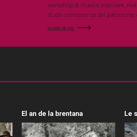
workshop di musica popolare, reali
studio-conoscenza del patrimonio 
scopri di più
El an de la brentana
Le s