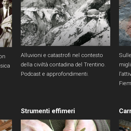
Alluvioni e catastrofi nel contesto
Sull
on
della civiltà contadina del Trentino.
migli
sica
Podcast e approfondimenti.
l'att
Fie
Strumenti effimeri
Car