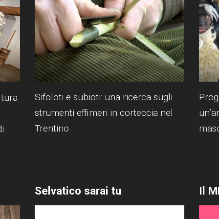
Sifoloti e subioti: una ricerca sugli
Prog
ltura
strumenti effimeri in corteccia nel
un’a
Trentino
masc
i
Selvatico sarai tu
Il M