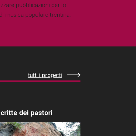
zzare pubblicazioni per lo
di musica popolare trentina.
tutti i progetti
critte dei pastori