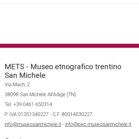
tutte le news
METS - Museo etnografico trentino
San Michele
Via Mach, 2
38098 San Michele All’Adige (TN)
Tel. +39 0461 650314
P. IVA 01351340227 - C.F. 80014030227
info@museosanmichele.it
-
info@pec.museosanmichele.it