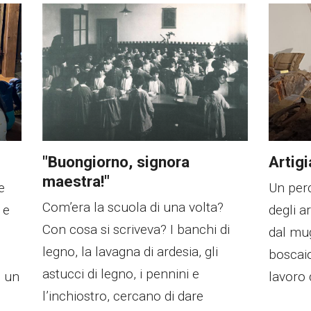
"Buongiorno, signora
Artigi
maestra!"
e
Un perc
Com’era la scuola di una volta?
 e
degli a
Con cosa si scriveva? I banchi di
dal mug
legno, la lavagna di ardesia, gli
boscaio
astucci di legno, i pennini e
n un
lavoro
l’inchiostro, cercano di dare