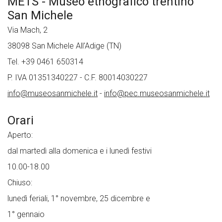
METS - Museo etnografico trentino
San Michele
Via Mach, 2
38098 San Michele All’Adige (TN)
Tel. +39 0461 650314
P. IVA 01351340227 - C.F. 80014030227
info@museosanmichele.it
-
info@pec.museosanmichele.it
Orari
Aperto:
dal martedì alla domenica e i lunedì festivi
10.00-18.00
Chiuso:
lunedì feriali, 1° novembre, 25 dicembre e
1° gennaio